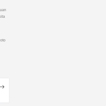
duan
ita
hoto