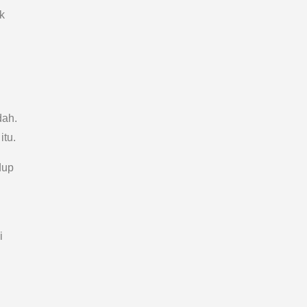
k
dah.
itu.
dup
i