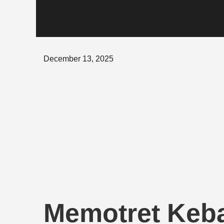
Posted
December 13, 2025
on
Memotret Keba