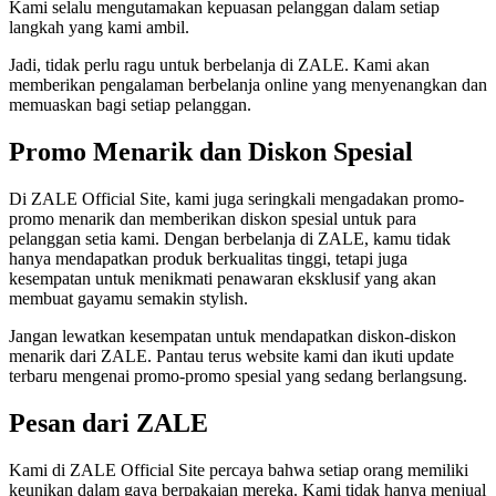
Kami selalu mengutamakan kepuasan pelanggan dalam setiap
langkah yang kami ambil.
Jadi, tidak perlu ragu untuk berbelanja di ZALE. Kami akan
memberikan pengalaman berbelanja online yang menyenangkan dan
memuaskan bagi setiap pelanggan.
Promo Menarik dan Diskon Spesial
Di ZALE Official Site, kami juga seringkali mengadakan promo-
promo menarik dan memberikan diskon spesial untuk para
pelanggan setia kami. Dengan berbelanja di ZALE, kamu tidak
hanya mendapatkan produk berkualitas tinggi, tetapi juga
kesempatan untuk menikmati penawaran eksklusif yang akan
membuat gayamu semakin stylish.
Jangan lewatkan kesempatan untuk mendapatkan diskon-diskon
menarik dari ZALE. Pantau terus website kami dan ikuti update
terbaru mengenai promo-promo spesial yang sedang berlangsung.
Pesan dari ZALE
Kami di ZALE Official Site percaya bahwa setiap orang memiliki
keunikan dalam gaya berpakaian mereka. Kami tidak hanya menjual