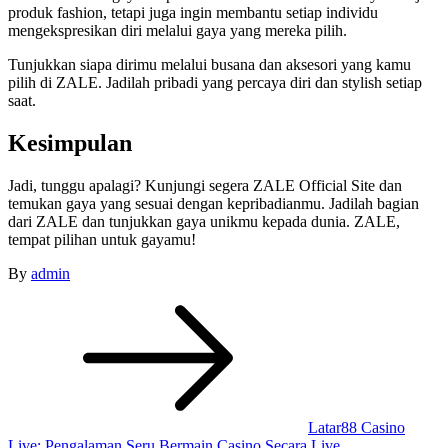
produk fashion, tetapi juga ingin membantu setiap individu
mengekspresikan diri melalui gaya yang mereka pilih.
Tunjukkan siapa dirimu melalui busana dan aksesori yang kamu
pilih di ZALE. Jadilah pribadi yang percaya diri dan stylish setiap
saat.
Kesimpulan
Jadi, tunggu apalagi? Kunjungi segera ZALE Official Site dan
temukan gaya yang sesuai dengan kepribadianmu. Jadilah bagian
dari ZALE dan tunjukkan gaya unikmu kepada dunia. ZALE,
tempat pilihan untuk gayamu!
By
admin
Post
navigation
Latar88 Casino
Live: Pengalaman Seru Bermain Casino Secara Live