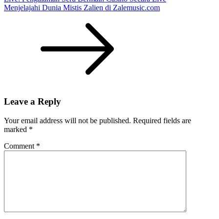
Menjelajahi Dunia Mistis Zalien di Zalemusic.com
Leave a Reply
Your email address will not be published.
Required fields are
marked
*
Comment
*