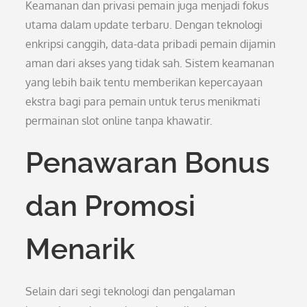
Keamanan dan privasi pemain juga menjadi fokus
utama dalam update terbaru. Dengan teknologi
enkripsi canggih, data-data pribadi pemain dijamin
aman dari akses yang tidak sah. Sistem keamanan
yang lebih baik tentu memberikan kepercayaan
ekstra bagi para pemain untuk terus menikmati
permainan slot online tanpa khawatir.
Penawaran Bonus
dan Promosi
Menarik
Selain dari segi teknologi dan pengalaman