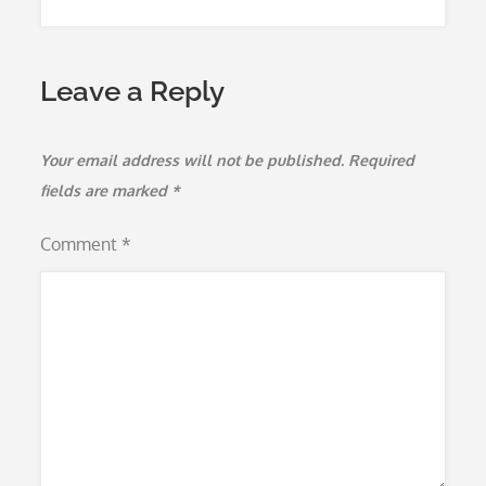
Leave a Reply
Your email address will not be published.
Required
fields are marked
*
Comment
*