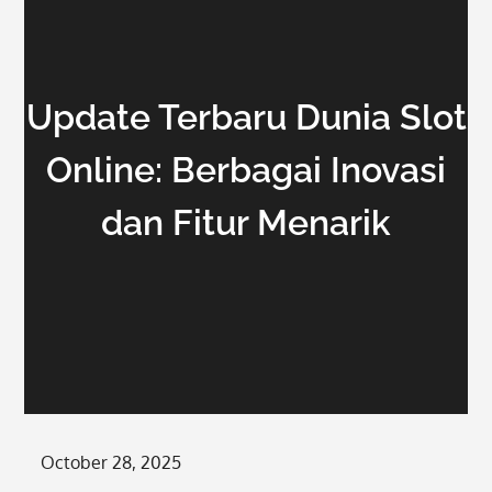
Update Terbaru Dunia Slot
Online: Berbagai Inovasi
dan Fitur Menarik
Posted
October 28, 2025