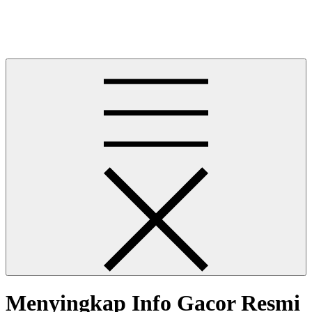
Skip
Info Slot Malam Ini
to
Info Slot Malam Ini
content
Menyingkap Info Gacor Resmi