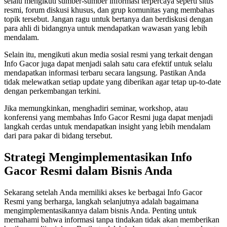
selalu mengikuti sumber-sumber informasi terpercaya seperti situs
resmi, forum diskusi khusus, dan grup komunitas yang membahas
topik tersebut. Jangan ragu untuk bertanya dan berdiskusi dengan
para ahli di bidangnya untuk mendapatkan wawasan yang lebih
mendalam.
Selain itu, mengikuti akun media sosial resmi yang terkait dengan
Info Gacor juga dapat menjadi salah satu cara efektif untuk selalu
mendapatkan informasi terbaru secara langsung. Pastikan Anda
tidak melewatkan setiap update yang diberikan agar tetap up-to-date
dengan perkembangan terkini.
Jika memungkinkan, menghadiri seminar, workshop, atau
konferensi yang membahas Info Gacor Resmi juga dapat menjadi
langkah cerdas untuk mendapatkan insight yang lebih mendalam
dari para pakar di bidang tersebut.
Strategi Mengimplementasikan Info
Gacor Resmi dalam Bisnis Anda
Sekarang setelah Anda memiliki akses ke berbagai Info Gacor
Resmi yang berharga, langkah selanjutnya adalah bagaimana
mengimplementasikannya dalam bisnis Anda. Penting untuk
memahami bahwa informasi tanpa tindakan tidak akan memberikan