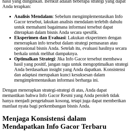
hasil yang diinginkan. Berikut adalah beberapa strategi yang dapat
Anda terapkan:
Analisis Mendalam
: Sebelum mengimplementasikan Info
Gacor tersebut, lakukan analisis mendalam terlebih dahulu
untuk memahami bagaimana informasi tersebut dapat
diterapkan dalam bisnis Anda secara spesifik.
Eksperimen dan Evaluasi
: Lakukan eksperimen dengan
menerapkan info tersebut dalam strategi pemasaran atau
operasional bisnis Anda. Setelah itu, evaluasi hasilnya secara
berkala untuk melihat dampaknya.
Optimalkan Strategi
: Jika Info Gacor tersebut membawa
hasil yang positif, jangan ragu untuk mengoptimalkan strategi
Anda berdasarkan insight yang Anda dapatkan. Konsistensi
dan adaptasi merupakan kunci kesuksesan dalam
mengimplementasikan informasi berharga ini.
Dengan menerapkan strategi-strategi di atas, Anda dapat
memastikan bahwa Info Gacor Resmi yang Anda peroleh tidak
hanya menjadi pengetahuan kosong, tetapi juga dapat memberikan
manfaat nyata bagi perkembangan bisnis Anda.
Menjaga Konsistensi dalam
Mendapatkan Info Gacor Terbaru