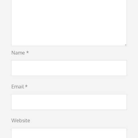
Name
*
Email
*
Website