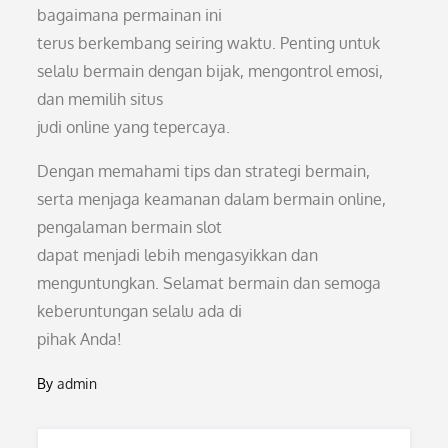
bagaimana permainan ini
terus berkembang seiring waktu. Penting untuk
selalu bermain dengan bijak, mengontrol emosi,
dan memilih situs
judi online yang tepercaya.
Dengan memahami tips dan strategi bermain,
serta menjaga keamanan dalam bermain online,
pengalaman bermain slot
dapat menjadi lebih mengasyikkan dan
menguntungkan. Selamat bermain dan semoga
keberuntungan selalu ada di
pihak Anda!
By
admin