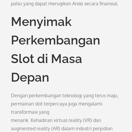
palsu yang dapat merugikan Anda secara finansial.
Menyimak
Perkembangan
Slot di Masa
Depan
Dengan perkembangan teknologi yang terus maju,
permainan slot terpercaya juga mengalami
transformasi yang
menarik. Kehadiran virtual reality (VR) dan
augmented reality (AR) dalam industri perjudian