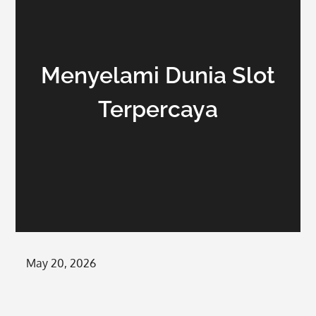
Menyelami Dunia Slot
Terpercaya
Posted
May 20, 2026
on