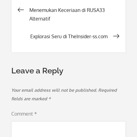
Post
Menemukan Keceriaan di RUSA33
Alternatif
navigation
Explorasi Seru di TheInsider-ss.com
Leave a Reply
Your email address will not be published.
Required
fields are marked
*
Comment
*