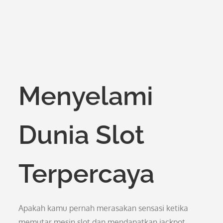
Menyelami
Dunia Slot
Terpercaya
Apakah kamu pernah merasakan sensasi ketika
memutar mesin slot dan mendapatkan jackpot