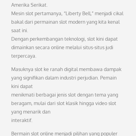
Amerika Serikat.
Mesin slot pertamanya, “Liberty Bell,” menjadi cikal
bakal dari permainan slot modern yang kita kenal
saat ini.
Dengan perkembangan teknologi, slot kini dapat
dimainkan secara online melalui situs-situs judi
terpercaya.
Masuknya slot ke ranah digital membawa dampak
yang signifikan dalam industri perjudian. Pemain
kini dapat
menikmati berbagai jenis slot dengan tema yang
beragam, mulai dari slot klasik hingga video slot
yang menarik dan
interaktif.
Bermain slot online menjadi pilihan yang populer