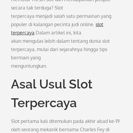
secara tak terduga? Slot
terpercaya menjadi salah satu permainan yang
populer di kalangan pecinta judi online.
slot
terpercaya
Dalam artikel ini, kita
akan mengulas lebih dalam tentang dunia slot
terpercaya, mulai dari sejarahnya hingga tips
bermain yang
menguntungkan.
Asal Usul Slot
Terpercaya
Slot pertama kali ditemukan pada akhir abad ke-19
oleh seorang mekanik bernama Charles Fey di