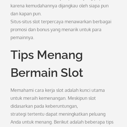
karena kemudahannya dijangkau oleh siapa pun
dan kapan pun.
Situs-situs slot terpercaya menawarkan berbagai
promosi dan bonus yang menarik untuk para
pemainnya.
Tips Menang
Bermain Slot
Memahami cara kerja slot adalah kunci utama
untuk meraih kemenangan. Meskipun slot
didasarkan pada keberuntungan,
strategi tertentu dapat meningkatkan peluang
Anda untuk menang. Berikut adalah beberapa tips