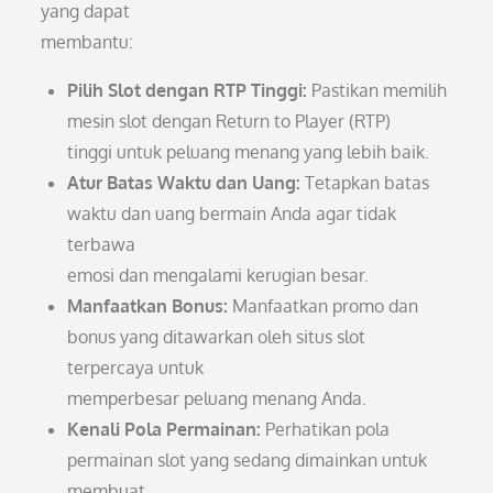
yang dapat
membantu:
Pilih Slot dengan RTP Tinggi:
Pastikan memilih
mesin slot dengan Return to Player (RTP)
tinggi untuk peluang menang yang lebih baik.
Atur Batas Waktu dan Uang:
Tetapkan batas
waktu dan uang bermain Anda agar tidak
terbawa
emosi dan mengalami kerugian besar.
Manfaatkan Bonus:
Manfaatkan promo dan
bonus yang ditawarkan oleh situs slot
terpercaya untuk
memperbesar peluang menang Anda.
Kenali Pola Permainan:
Perhatikan pola
permainan slot yang sedang dimainkan untuk
membuat