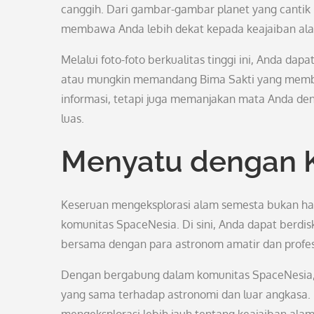
canggih. Dari gambar-gambar planet yang cantik
membawa Anda lebih dekat kepada keajaiban al
Melalui foto-foto berkualitas tinggi ini, Anda d
atau mungkin memandang Bima Sakti yang membe
informasi, tetapi juga memanjakan mata Anda den
luas.
Menyatu dengan 
Keseruan mengeksplorasi alam semesta bukan hany
komunitas SpaceNesia. Di sini, Anda dapat berdi
bersama dengan para astronom amatir dan profes
Dengan bergabung dalam komunitas SpaceNesia, 
yang sama terhadap astronomi dan luar angkasa. B