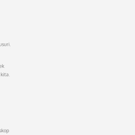
suri.
ek
kita.
eskop