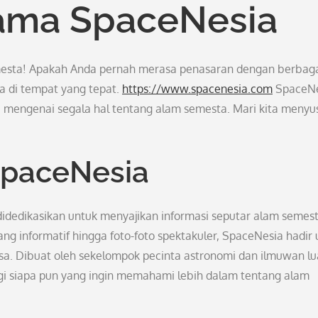
ama SpaceNesia
emesta! Apakah Anda pernah merasa penasaran dengan berbag
da di tempat yang tepat.
https://www.spacenesia.com
SpaceNe
mengenai segala hal tentang alam semesta. Mari kita menyus
SpaceNesia
idedikasikan untuk menyajikan informasi seputar alam semes
yang informatif hingga foto-foto spektakuler, SpaceNesia hadir
. Dibuat oleh sekelompok pecinta astronomi dan ilmuwan lu
gi siapa pun yang ingin memahami lebih dalam tentang alam