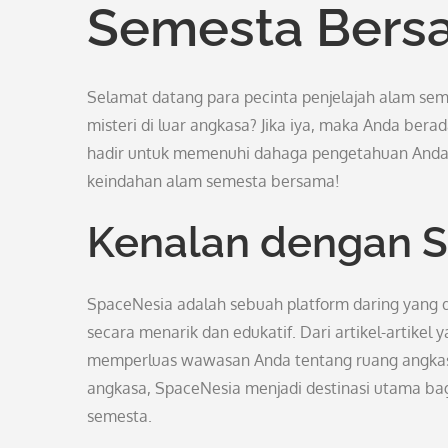
Semesta Bers
Selamat datang para pecinta penjelajah alam s
misteri di luar angkasa? Jika iya, maka Anda bera
hadir untuk memenuhi dahaga pengetahuan Anda 
keindahan alam semesta bersama!
Kenalan dengan 
SpaceNesia adalah sebuah platform daring yang d
secara menarik dan edukatif. Dari artikel-artikel 
memperluas wawasan Anda tentang ruang angkasa
angkasa, SpaceNesia menjadi destinasi utama ba
semesta.