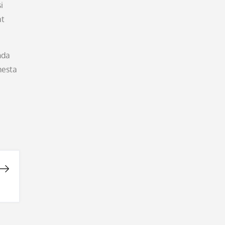
i
at
nda
mesta