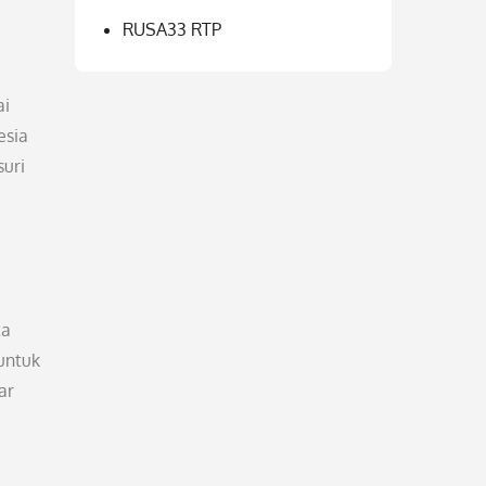
RUSA33 RTP
ai
sia
uri
ta
 untuk
ar