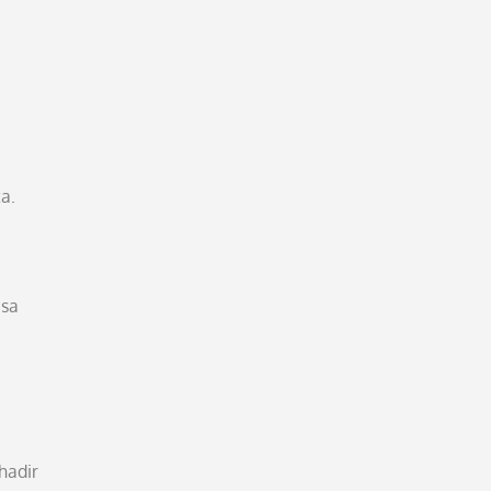
a.
asa
hadir