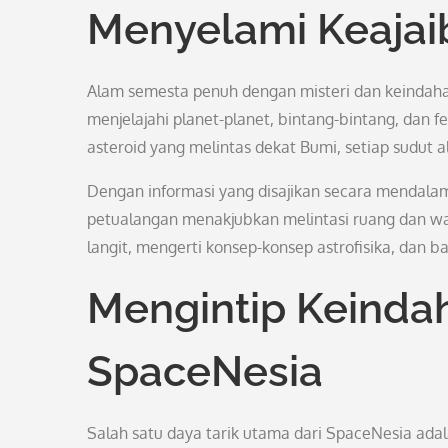
Menyelami Keaja
Alam semesta penuh dengan misteri dan keindaha
menjelajahi planet-planet, bintang-bintang, dan f
asteroid yang melintas dekat Bumi, setiap sudut a
Dengan informasi yang disajikan secara mendala
petualangan menakjubkan melintasi ruang dan wa
langit, mengerti konsep-konsep astrofisika, dan 
Mengintip Keindah
SpaceNesia
Salah satu daya tarik utama dari SpaceNesia adala