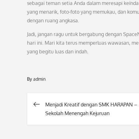
sebagai teman setia Anda dalam meresapi keindah
yang menarik, foto-foto yang memukau, dan kom
dengan ruang angkasa.
Jadi, jangan ragu untuk bergabung dengan Space
hari ini. Mari kita terus memperluas wawasan, 
yang begitu luas dan indah.
By
admin
Menjadi Kreatif dengan SMK HARAPAN –
Post
Sekolah Menengah Kejuruan
navigation