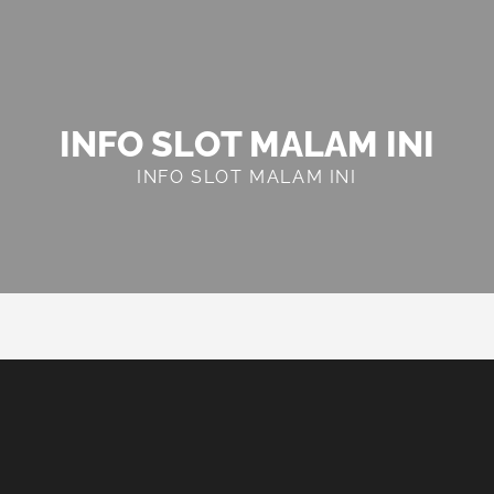
INFO SLOT MALAM INI
INFO SLOT MALAM INI