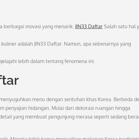
a berbagai inovasi yang menarik.
JIN33 Daftar
Salah satu hal 
 kuliner adalah JIN33 Daftar. Namun, apa sebenarnya yang
jelajahi lebih dalam tentang fenomena ini.
ftar
ng menyuguhkan menu dengan sentuhan khas Korea. Berbeda d
lam penyajian hidangan. Mulai dari dekorasi ruangan hingga
detail yang membuat pengunjung merasa seperti sedang bera