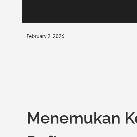
Posted
February 2, 2026
on
Menemukan Ke