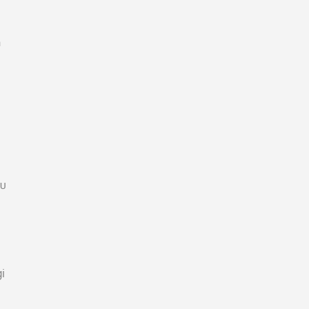
n
nu
i