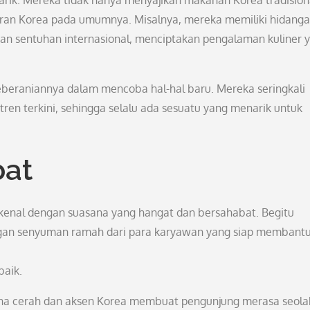
narik. Mereka tidak hanya menyajikan makanan Korea tradision
storan Korea pada umumnya. Misalnya, mereka memiliki hidang
an sentuhan internasional, menciptakan pengalaman kuliner 
keberaniannya dalam mencoba hal-hal baru. Mereka seringkali
tren terkini, sehingga selalu ada sesuatu yang menarik untuk
bat
erkenal dengan suasana yang hangat dan bersahabat. Begitu
ngan senyuman ramah dari para karyawan yang siap membant
aik.
arna cerah dan aksen Korea membuat pengunjung merasa seola