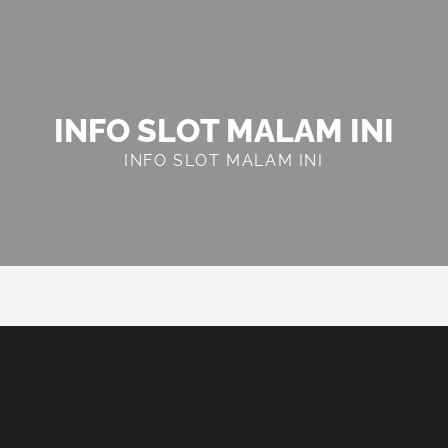
INFO SLOT MALAM INI
INFO SLOT MALAM INI