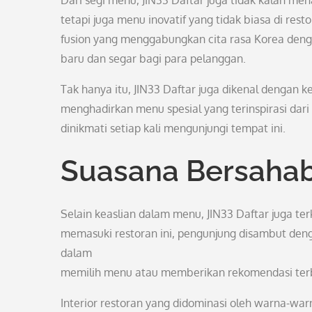
Dari segi menu, JIN33 Daftar juga tidak kalah me
tetapi juga menu inovatif yang tidak biasa di re
fusion yang menggabungkan cita rasa Korea deng
baru dan segar bagi para pelanggan.
Tak hanya itu, JIN33 Daftar juga dikenal dengan 
menghadirkan menu spesial yang terinspirasi dari 
dinikmati setiap kali mengunjungi tempat ini.
Suasana Bersaha
Selain keaslian dalam menu, JIN33 Daftar juga t
memasuki restoran ini, pengunjung disambut de
dalam
memilih menu atau memberikan rekomendasi terb
Interior restoran yang didominasi oleh warna-w