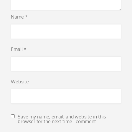
Name
*
Email
*
Website
Save my name, email, and website in this
browser for the next time I comment.