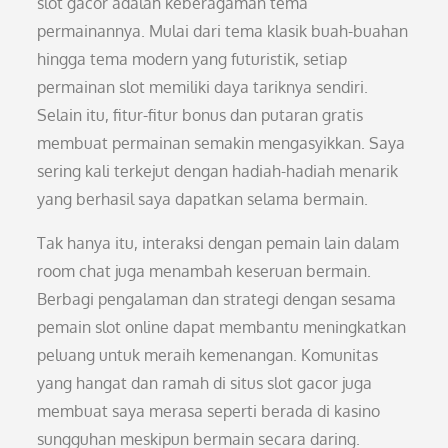
slot gacor adalah keberagaman tema
permainannya. Mulai dari tema klasik buah-buahan
hingga tema modern yang futuristik, setiap
permainan slot memiliki daya tariknya sendiri.
Selain itu, fitur-fitur bonus dan putaran gratis
membuat permainan semakin mengasyikkan. Saya
sering kali terkejut dengan hadiah-hadiah menarik
yang berhasil saya dapatkan selama bermain.
Tak hanya itu, interaksi dengan pemain lain dalam
room chat juga menambah keseruan bermain.
Berbagi pengalaman dan strategi dengan sesama
pemain slot online dapat membantu meningkatkan
peluang untuk meraih kemenangan. Komunitas
yang hangat dan ramah di situs slot gacor juga
membuat saya merasa seperti berada di kasino
sungguhan meskipun bermain secara daring.