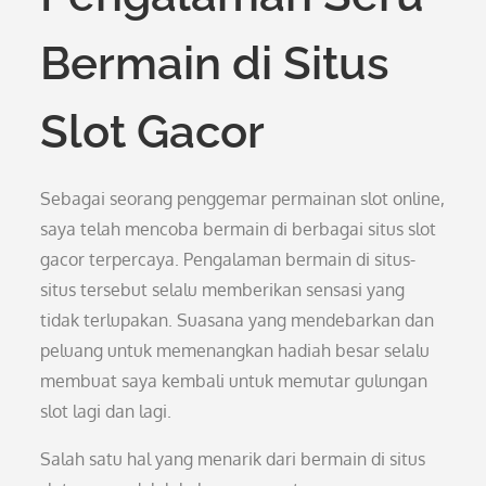
Bermain di Situs
Slot Gacor
Sebagai seorang penggemar permainan slot online,
saya telah mencoba bermain di berbagai situs slot
gacor terpercaya. Pengalaman bermain di situs-
situs tersebut selalu memberikan sensasi yang
tidak terlupakan. Suasana yang mendebarkan dan
peluang untuk memenangkan hadiah besar selalu
membuat saya kembali untuk memutar gulungan
slot lagi dan lagi.
Salah satu hal yang menarik dari bermain di situs