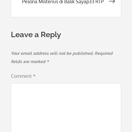
Pesona Misterius di Balik Sayap33 RTP
Leave a Reply
Your email address will not be published.
Required
fields are marked
*
Comment
*