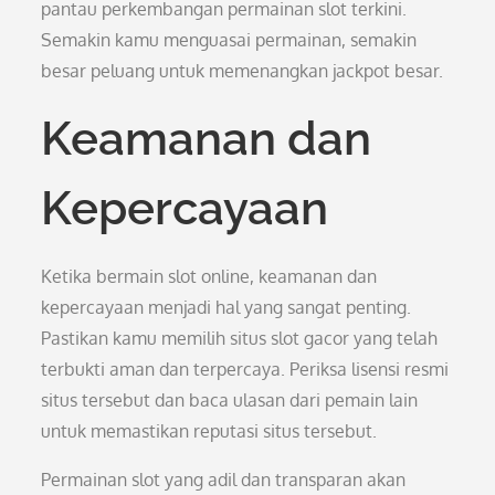
pantau perkembangan permainan slot terkini.
Semakin kamu menguasai permainan, semakin
besar peluang untuk memenangkan jackpot besar.
Keamanan dan
Kepercayaan
Ketika bermain slot online, keamanan dan
kepercayaan menjadi hal yang sangat penting.
Pastikan kamu memilih situs slot gacor yang telah
terbukti aman dan terpercaya. Periksa lisensi resmi
situs tersebut dan baca ulasan dari pemain lain
untuk memastikan reputasi situs tersebut.
Permainan slot yang adil dan transparan akan