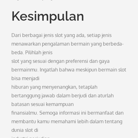
Kesimpulan
Dari berbagai jenis slot yang ada, setiap jenis
menawarkan pengalaman bermain yang berbeda-
beda. Pilihlah jenis
slot yang sesuai dengan preferensi dan gaya
bermainmu. Ingatlah bahwa meskipun bermain slot
bisa menjadi
hiburan yang menyenangkan, tetaplah
bertanggung jawab dalam berjudi dan aturlah
batasan sesuai kemampuan
finansialmu. Semoga informasi ini bermanfaat dan
membantu kamu memahami lebih dalam tentang
dunia slot di