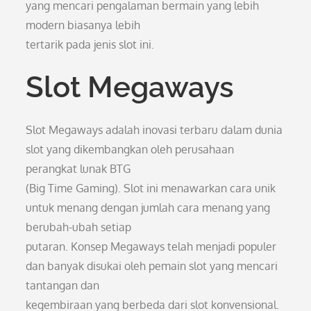
yang mencari pengalaman bermain yang lebih
modern biasanya lebih
tertarik pada jenis slot ini.
Slot Megaways
Slot Megaways adalah inovasi terbaru dalam dunia
slot yang dikembangkan oleh perusahaan
perangkat lunak BTG
(Big Time Gaming). Slot ini menawarkan cara unik
untuk menang dengan jumlah cara menang yang
berubah-ubah setiap
putaran. Konsep Megaways telah menjadi populer
dan banyak disukai oleh pemain slot yang mencari
tantangan dan
kegembiraan yang berbeda dari slot konvensional.