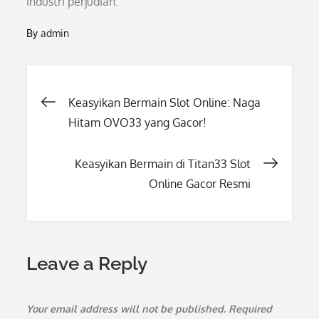
industri perjudian.
By
admin
Post
Keasyikan Bermain Slot Online: Naga
Hitam OVO33 yang Gacor!
navigation
Keasyikan Bermain di Titan33 Slot
Online Gacor Resmi
Leave a Reply
Your email address will not be published.
Required