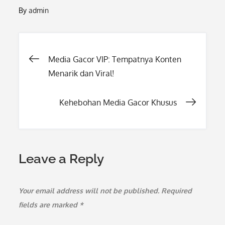
By
admin
Post
Media Gacor VIP: Tempatnya Konten
Menarik dan Viral!
navigation
Kehebohan Media Gacor Khusus
Leave a Reply
Your email address will not be published.
Required
fields are marked
*