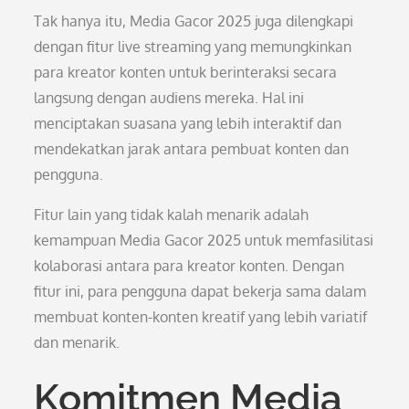
Tak hanya itu, Media Gacor 2025 juga dilengkapi
dengan fitur live streaming yang memungkinkan
para kreator konten untuk berinteraksi secara
langsung dengan audiens mereka. Hal ini
menciptakan suasana yang lebih interaktif dan
mendekatkan jarak antara pembuat konten dan
pengguna.
Fitur lain yang tidak kalah menarik adalah
kemampuan Media Gacor 2025 untuk memfasilitasi
kolaborasi antara para kreator konten. Dengan
fitur ini, para pengguna dapat bekerja sama dalam
membuat konten-konten kreatif yang lebih variatif
dan menarik.
Komitmen Media