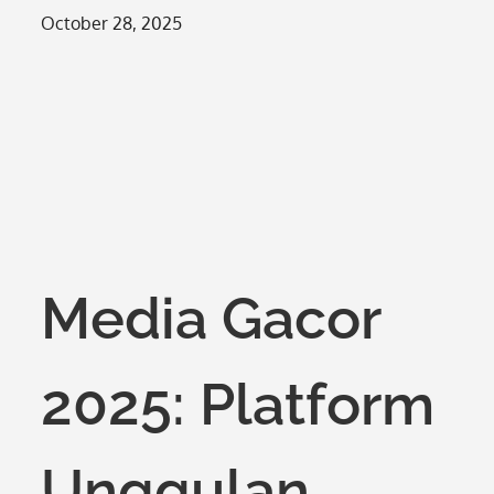
Posted
October 28, 2025
on
Media Gacor
2025: Platform
Unggulan