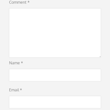
Comment
*
Name
*
Email
*