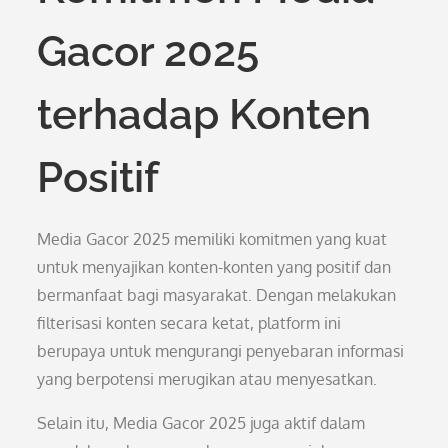
Gacor 2025
terhadap Konten
Positif
Media Gacor 2025 memiliki komitmen yang kuat
untuk menyajikan konten-konten yang positif dan
bermanfaat bagi masyarakat. Dengan melakukan
filterisasi konten secara ketat, platform ini
berupaya untuk mengurangi penyebaran informasi
yang berpotensi merugikan atau menyesatkan.
Selain itu, Media Gacor 2025 juga aktif dalam