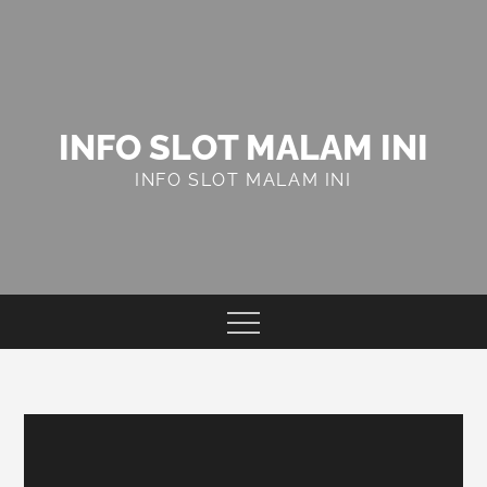
Skip
to
content
INFO SLOT MALAM INI
INFO SLOT MALAM INI