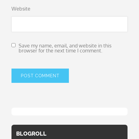
Website
Save my name, email, and website in this
browser for the next time I comment.
BLOGROLL