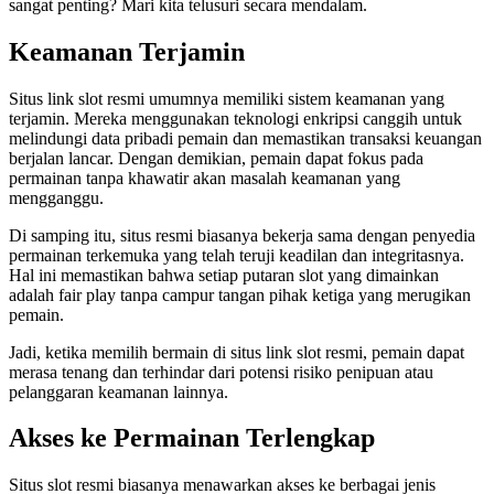
sangat penting? Mari kita telusuri secara mendalam.
Keamanan Terjamin
Situs link slot resmi umumnya memiliki sistem keamanan yang
terjamin. Mereka menggunakan teknologi enkripsi canggih untuk
melindungi data pribadi pemain dan memastikan transaksi keuangan
berjalan lancar. Dengan demikian, pemain dapat fokus pada
permainan tanpa khawatir akan masalah keamanan yang
mengganggu.
Di samping itu, situs resmi biasanya bekerja sama dengan penyedia
permainan terkemuka yang telah teruji keadilan dan integritasnya.
Hal ini memastikan bahwa setiap putaran slot yang dimainkan
adalah fair play tanpa campur tangan pihak ketiga yang merugikan
pemain.
Jadi, ketika memilih bermain di situs link slot resmi, pemain dapat
merasa tenang dan terhindar dari potensi risiko penipuan atau
pelanggaran keamanan lainnya.
Akses ke Permainan Terlengkap
Situs slot resmi biasanya menawarkan akses ke berbagai jenis