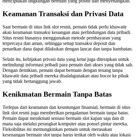
menciptakan lingkungan bermain yang positif dan menyenangkan.
Keamanan Transaksi dan Privasi Data
Saat bermain di situs link slot resmi, pemain tidak perlu khawatir
akan keamanan transaksi keuangan atau perlindungan data pribadi.
Situs resmi biasanya menggunakan metode pembayaran yang
terpercaya dan aman, sehingga setiap transaksi deposit dan
penarikan dana dapat dilakukan dengan lancar dan tanpa hambatan.
Selain itu, kebijakan privasi data yang ketat juga diterapkan untuk
melindungi informasi pribadi para pemain dari akses yang tidak sah.
Dengan demikian, pemain dapat bermain dengan tenang tanpa
khawatir data pribadi mereka disalahgunakan atau bocor ke pihak
yang tidak bertanggung jawab.
Kenikmatan Bermain Tanpa Batas
Terlepas dari keamanan dan keuntungan finansial, bermain di situs
link slot resmi juga memberikan pengalaman bermain tanpa batas.
Pemain dapat menikmati sensasi bermain slot kapan saja dan di
mana saja melalui perangkat komputer atau ponsel pintar mereka.
Fleksibilitas ini memungkinkan pemain untuk merasakan
kesenangan bermain slot tanpa harus terikat oleh waktu atau lokasi