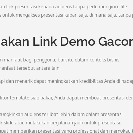
n link presentasi kepada audiens tanpa perlu mengirim file
 untuk mengakses presentasi kapan saja, di mana saja, tanpa 
akan Link Demo Gaco
nfaat bagi pengguna, baik itu dalam konteks bisnis,
anfaat tersebut antara lain:
api dan menarik dapat meningkatkan kredibilitas Anda di had
itur template siap pakai, Anda dapat membuat presentasi de
mungkinkan audiens terlibat lebih dalam dalam presentasi.
 slide atau melakukan perjalanan jauh untuk presentasi.
pat memberikan presentasi yang professional dan memukau 