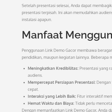
Setelah presentasi selesai, Anda dapat membagika
presentasi terpisah. Ini akan memudahkan audiens
instalasi apapun.
Manfaat Menggun
Penggunaan Link Demo Gacor membawa beragam ma
pendidikan, maupun kegiatan lainnya. Beberapa m
Meningkatkan Kredibilitas:
Presentasi yang r
audiens.
Mempercepat Persiapan Presentasi:
Dengan f
cepat.
Interaksi yang Lebih Baik:
Fitur interaktif me
Hemat Waktu dan Biaya:
Tidak perlu mencetak
Dengan memanfaatkan Link Demo Gacor, Anda da