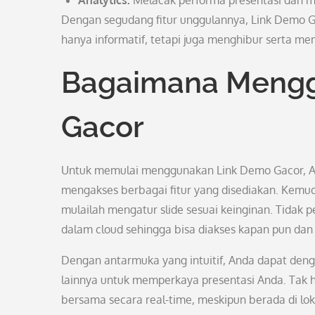
Analytics:
Melacak performa presentasi dan m
Dengan segudang fitur unggulannya, Link Demo
hanya informatif, tetapi juga menghibur serta me
Bagaimana Mengg
Gacor
Untuk memulai menggunakan Link Demo Gacor, An
mengakses berbagai fitur yang disediakan. Kemud
mulailah mengatur slide sesuai keinginan. Tidak 
dalam cloud sehingga bisa diakses kapan pun dan
Dengan antarmuka yang intuitif, Anda dapat den
lainnya untuk memperkaya presentasi Anda. Tak h
bersama secara real-time, meskipun berada di lok