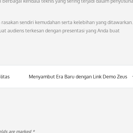
berbagai kendala teknis yang sering terjadi dalam penyusun
rasakan sendiri kemudahan serta kelebihan yang ditawarkan.
buat audiens terkesan dengan presentasi yang Anda buat
litas
Menyambut Era Baru dengan Link Demo Zeus
ields are marked
*