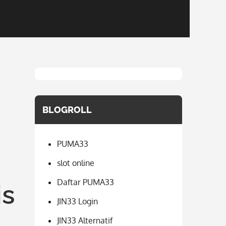
BLOGROLL
PUMA33
slot online
Daftar PUMA33
is
JIN33 Login
JIN33 Alternatif