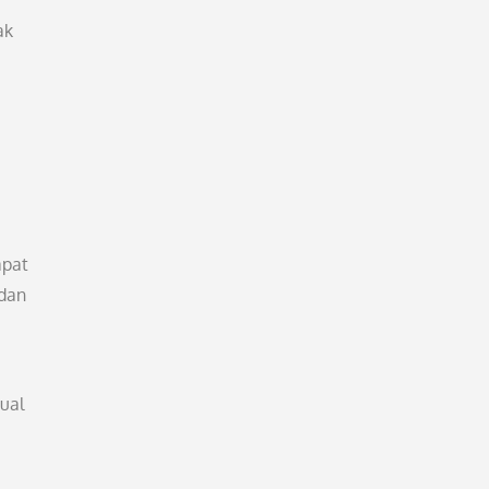
ak
apat
 dan
ual