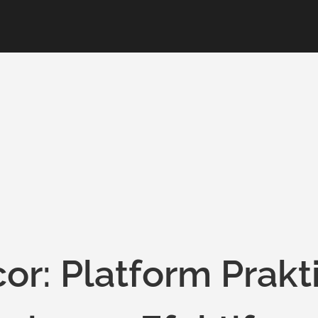
r: Platform Prakt