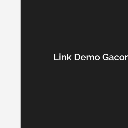
Link Demo Gacor: