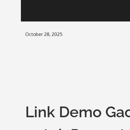
Posted
October 28, 2025
on
Link Demo Gaco