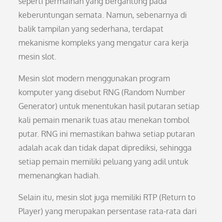
seperti permainan yang bergantung pada
keberuntungan semata. Namun, sebenarnya di
balik tampilan yang sederhana, terdapat
mekanisme kompleks yang mengatur cara kerja
mesin slot.
Mesin slot modern menggunakan program
komputer yang disebut RNG (Random Number
Generator) untuk menentukan hasil putaran setiap
kali pemain menarik tuas atau menekan tombol
putar. RNG ini memastikan bahwa setiap putaran
adalah acak dan tidak dapat diprediksi, sehingga
setiap pemain memiliki peluang yang adil untuk
memenangkan hadiah.
Selain itu, mesin slot juga memiliki RTP (Return to
Player) yang merupakan persentase rata-rata dari