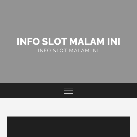
Skip
to
content
INFO SLOT MALAM INI
INFO SLOT MALAM INI