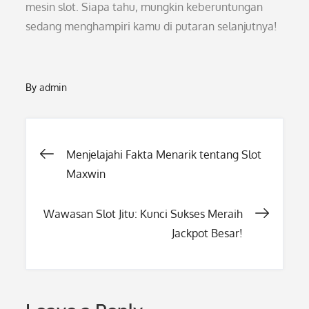
mesin slot. Siapa tahu, mungkin keberuntungan
sedang menghampiri kamu di putaran selanjutnya!
By
admin
Post
Menjelajahi Fakta Menarik tentang Slot
Maxwin
navigation
Wawasan Slot Jitu: Kunci Sukses Meraih
Jackpot Besar!