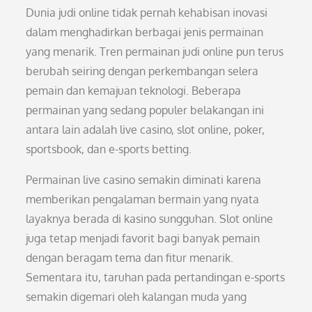
Dunia judi online tidak pernah kehabisan inovasi
dalam menghadirkan berbagai jenis permainan
yang menarik. Tren permainan judi online pun terus
berubah seiring dengan perkembangan selera
pemain dan kemajuan teknologi. Beberapa
permainan yang sedang populer belakangan ini
antara lain adalah live casino, slot online, poker,
sportsbook, dan e-sports betting.
Permainan live casino semakin diminati karena
memberikan pengalaman bermain yang nyata
layaknya berada di kasino sungguhan. Slot online
juga tetap menjadi favorit bagi banyak pemain
dengan beragam tema dan fitur menarik.
Sementara itu, taruhan pada pertandingan e-sports
semakin digemari oleh kalangan muda yang