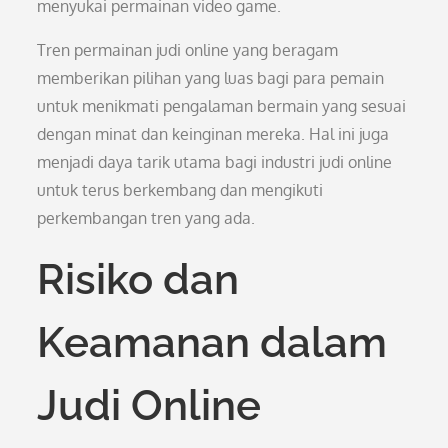
menyukai permainan video game.
Tren permainan judi online yang beragam
memberikan pilihan yang luas bagi para pemain
untuk menikmati pengalaman bermain yang sesuai
dengan minat dan keinginan mereka. Hal ini juga
menjadi daya tarik utama bagi industri judi online
untuk terus berkembang dan mengikuti
perkembangan tren yang ada.
Risiko dan
Keamanan dalam
Judi Online