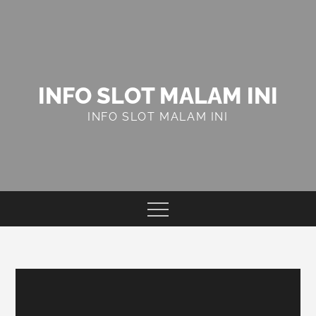
Skip
to
content
INFO SLOT MALAM INI
INFO SLOT MALAM INI