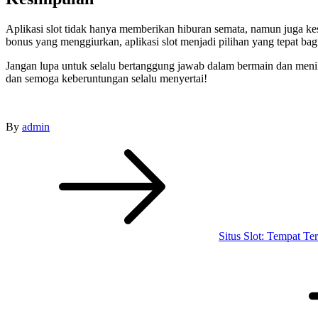
Aplikasi slot tidak hanya memberikan hiburan semata, namun juga k
bonus yang menggiurkan, aplikasi slot menjadi pilihan yang tepat bag
Jangan lupa untuk selalu bertanggung jawab dalam bermain dan menik
dan semoga keberuntungan selalu menyertai!
By
admin
Post
navigation
Situs Slot: Tempat T