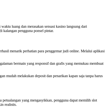
si waktu luang dan merasakan sensasi kasino langsung dari
di kalangan pengguna ponsel pintar.
hasil menarik perhatian para penggemar judi online. Melalui aplikasi
 Pengalaman bermain yang responsif dan grafis yang memukau membuat
ngan mudah melakukan deposit dan penarikan kapan saja tanpa harus
tema petualangan yang mengasyikkan, pengguna dapat memilih slot
 realistis.