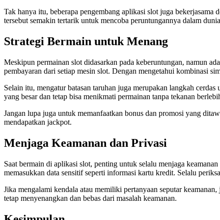
Tak hanya itu, beberapa pengembang aplikasi slot juga bekerjasama d
tersebut semakin tertarik untuk mencoba peruntungannya dalam dunia 
Strategi Bermain untuk Menang
Meskipun permainan slot didasarkan pada keberuntungan, namun ada 
pembayaran dari setiap mesin slot. Dengan mengetahui kombinasi si
Selain itu, mengatur batasan taruhan juga merupakan langkah cerda
yang besar dan tetap bisa menikmati permainan tanpa tekanan berlebi
Jangan lupa juga untuk memanfaatkan bonus dan promosi yang ditawa
mendapatkan jackpot.
Menjaga Keamanan dan Privasi
Saat bermain di aplikasi slot, penting untuk selalu menjaga keamana
memasukkan data sensitif seperti informasi kartu kredit. Selalu per
Jika mengalami kendala atau memiliki pertanyaan seputar keamanan
tetap menyenangkan dan bebas dari masalah keamanan.
Kesimpulan