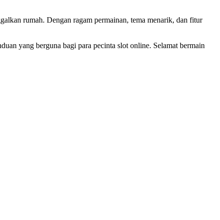
ggalkan rumah. Dengan ragam permainan, tema menarik, dan fitur
duan yang berguna bagi para pecinta slot online. Selamat bermain