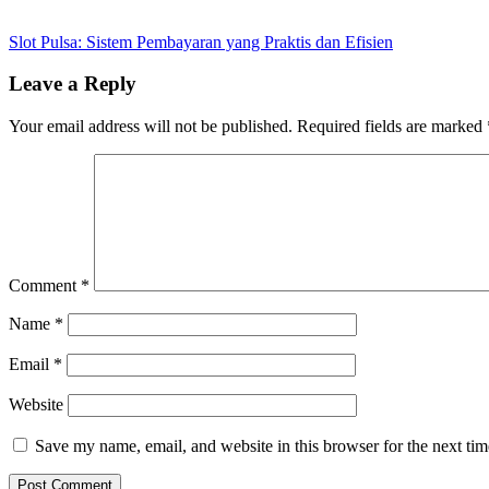
Slot Pulsa: Sistem Pembayaran yang Praktis dan Efisien
Leave a Reply
Your email address will not be published.
Required fields are marked
Comment
*
Name
*
Email
*
Website
Save my name, email, and website in this browser for the next ti