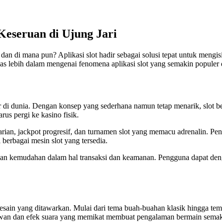
Keseruan di Ujung Jari
dan di mana pun? Aplikasi slot hadir sebagai solusi tepat untuk mengi
as lebih dalam mengenai fenomena aplikasi slot yang semakin populer 
 di dunia. Dengan konsep yang sederhana namun tetap menarik, slot ber
rus pergi ke kasino fisik.
 harian, jackpot progresif, dan turnamen slot yang memacu adrenalin.
berbagai mesin slot yang tersedia.
rikan kemudahan dalam hal transaksi dan keamanan. Pengguna dapat de
n desain yang ditawarkan. Mulai dari tema buah-buahan klasik hingga 
awan dan efek suara yang memikat membuat pengalaman bermain semakin